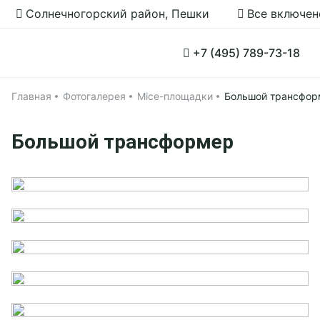
Солнечногорский район, Пешки
Все включен
Цены
+7 (495) 789-73-18
Тариф «Все включено»
Главная
Фотогалерея
Mice-площадки
Большой трансфор
Главная
Применить
Большой трансформер
Акции
Проживание
Афиша
Номера
Об отеле
Коттедж АТОММ
Коттеджи
Чем заняться
Коттедж с баней
Об отеле
Мероприятия
Тариф Всё включено
Дневная карта
Аквакомплекс «4 стихии»
Контакты
Программа лояльности
Круглогодичный веревочный парк