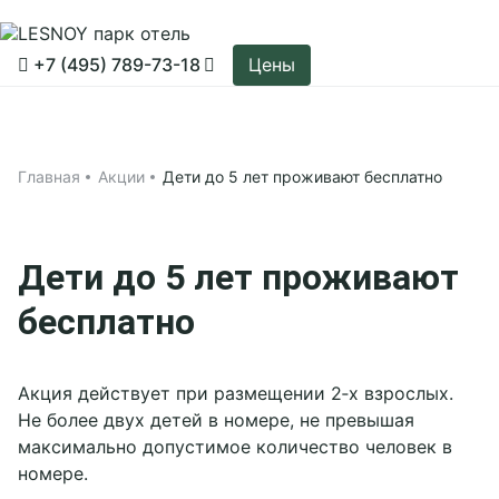
Подробнее
Цены
Смотреть карту
+7 (495) 789-73-18
Цены
Принять все
Настройки cookies
Тариф «Все включено»
Применить
Главная
Главная
Акции
Дети до 5 лет проживают бесплатно
Акции
Проживание
Дети до 5 лет проживают
Афиша
бесплатно
Номера
Об отеле
Коттедж АТОММ
Коттеджи
Акция действует при размещении 2‑х взрослых.
Чем заняться
Коттедж с баней
Не более двух детей в номере, не превышая
Об отеле
Мероприятия
максимально допустимое количество человек в
Тариф Всё включено
Дневная карта
Аквакомплекс «4 стихии»
номере.
Контакты
Программа лояльности
Круглогодичный веревочный парк