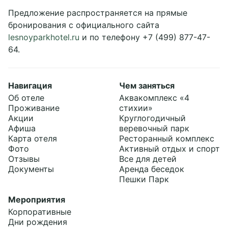
Сертификаты
Ресторанный комплекс
Корпоративные
Предложение распространяется на прямые
Афиша
Активный отдых и спорт
Индивидуальные
бронирования с официального сайта
Карта отеля
Все для детей
Детские
+7 (495) 789-73-18
lesnoyparkhotel.ru
и по телефону +7 (499) 877-47-
Отзывы
Аренда беседок
welcome@lesnoyparkhotel.ru
Фотографии
Пешки Парк
64.
Документы
Telegram chat
Навигация
Чем заняться
Социальные сети
Об отеле
Аквакомплекс «4
Проживание
стихии»
Акции
Круглогодичный
Афиша
веревочный парк
Карта отеля
Ресторанный комплекс
Фото
Активный отдых и спорт
Отзывы
Все для детей
Документы
Аренда беседок
Пешки Парк
Мероприятия
Корпоративные
Дни рождения